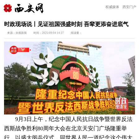
权威媒体 西安门户
时政现场说丨见证祖国强盛时刻 吾辈更添奋进底气
来源：
央视新闻
时间：
2025/09/04 14:37
阅读量：
9月3日上午，纪念中国人民抗日战争暨世界反法
西斯战争胜利80周年大会在北京天安门广场隆重举
行，以盛大阅兵仪式，同世界人民一道纪念这个伟大