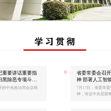
记重要讲话重要指
省委常委会召开
扫黑除恶专项斗争
神 部署人工智
议
召开的中央政治局会议精
7月17日，省委常
神，传达中央层面