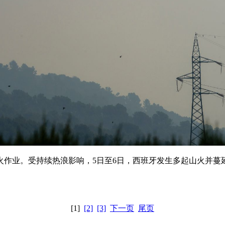
业。受持续热浪影响，5日至6日，西班牙发生多起山火并蔓延
[1]
[2]
[3]
下一页
尾页