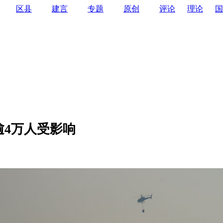
区县
建言
专题
原创
评论
理论
国
逾4万人受影响