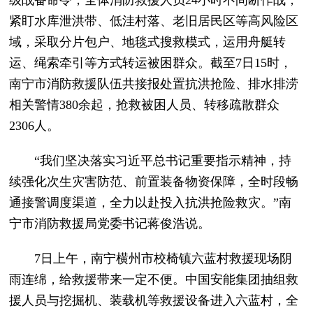
紧盯水库泄洪带、低洼村落、老旧居民区等高风险区
域，采取分片包户、地毯式搜救模式，运用舟艇转
运、绳索牵引等方式转运被困群众。截至7日15时，
南宁市消防救援队伍共接报处置抗洪抢险、排水排涝
相关警情380余起，抢救被困人员、转移疏散群众
2306人。
“我们坚决落实习近平总书记重要指示精神，持
续强化次生灾害防范、前置装备物资保障，全时段畅
通接警调度渠道，全力以赴投入抗洪抢险救灾。”南
宁市消防救援局党委书记蒋俊浩说。
7日上午，南宁横州市校椅镇六蓝村救援现场阴
雨连绵，给救援带来一定不便。中国安能集团抽组救
援人员与挖掘机、装载机等救援设备进入六蓝村，全