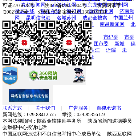
青岛新闻网
武汉长江网
南京龙虎网
杭州网
可证2705078号 陕ICP备09025004号 陕新网审字
星辰在线
胶东在线
厦门网
重庆华龙网
济南舜
[2002]007号 公安机关备案号61011302000101
网
昆明信息港
名城苏州
成都全搜索
中国兰州
网
沈阳网
温州网
中国海口网
南昌新闻网
北
方网
长春新闻网
新疆网
市委
市人大
市政府
市政协
市纪委
市委
组织部
市信访局
市总工会
团市委
新城
碑
林
莲湖
雁塔
高新
经开
曲江
浐灞
未
央
阎良
高陵
长安
西安地铁
联系方式
|
关于我们
|
广告服务
|
自律承诺书
新闻热线：029-88412555 举报：029-85356123
本网法律顾问：陕西金镝律师事务所 陕西省新闻道德委员
会举报中心投诉电话
中国互联网违法和不良信息举报中心成员单位 陕西互联网