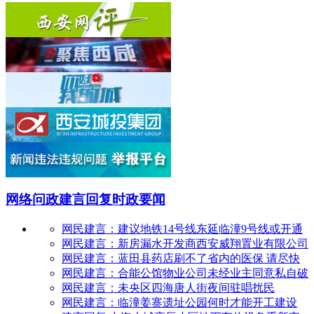
网络问政
建言回复
时政要闻
网民建言：建议地铁14号线东延临潼9号线或开通
网民建言：新房漏水开发商西安威翔置业有限公司
网民建言：蓝田县药店刷不了省内的医保 请尽快
网民建言：合能公馆物业公司未经业主同意私自破
网民建言：未央区四海唐人街夜间驻唱扰民
网民建言：临潼姜寨遗址公园何时才能开工建设