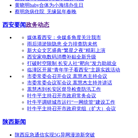
黄晓明baby合体为小海绵办生日
蔡明急病住院_无缘鼠年春晚
西安要闻
政务动态
媒体看西安：央媒多角度关注我市
雨后清淤除隐患 全力排查防未然
新大众文艺盛典“繁星之夜”精彩上演
西安家电数码消费补贴全新升级
打破时空限制 长安人社“靶向”发力助就业
临潼区开展“青年学子看西安”主题实践活动
市委常委会召开会议 蒿慧杰主持会议
市委常委会议军会议 蒿慧杰主持并讲话
蒿慧杰到长安区督导检查防汛工作
叶牛平主持召开市政府常务会议
叶牛平调研城市运行“一网统管”建设工作
叶牛平主持召开市政府党组（扩大）会议
陕西新闻
陕西应急通信实现5G异网漫游新突破