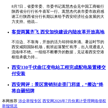
8月7日，省委常委、市委书记蒿慧杰会见中国工商银行
陕西省分行行长牛喜军一行。蒿慧杰代表市委市政府感
谢工行陕西省分行长期以来给予西安经济社会发展的大
力支持。他说...
客货两翼齐飞 西安加快建设内陆改革开放高地
不沿边、不靠海，开放的活力却持续奔涌。暑运时节的
西安咸阳国际机场，航班起落繁忙有序，出入境通道人
流络绎不绝。一组组不断攀升的数据，见证着西安空港
枢纽承载力持...
西安330千伏曲江变电站工程完成配电装置楼交
付安装
西安网评：景区营销别走歪门邪道，“擦边”终
将自砸招牌
本网推荐
涉企举报专区
西安网2026年7月份累计受理网络侵权
举报情况