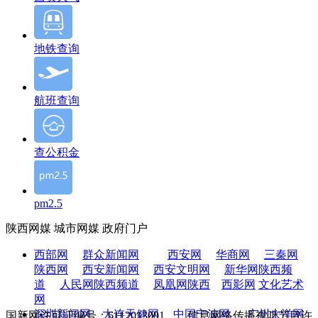
地铁查询
航班查询
查公积金
pm2.5
陕西网媒
城市网媒
政府门户
西部网
群众新闻网
西安网
华商网
三秦网
陕西网
西安新闻网
西安文明网
新华网陕西频
道
人民网陕西频道
凤凰网陕西
西影网
文化艺术
网
深圳新闻网
大连天健网
中国宁波网
广州大洋网
国新网许可证编号：6112013001 信息网络传播视听节目许