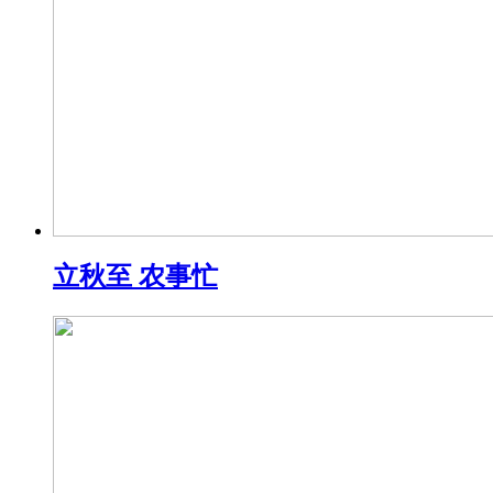
立秋至 农事忙