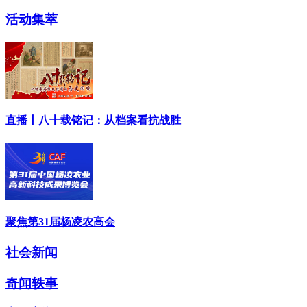
活动集萃
直播丨八十载铭记：从档案看抗战胜
聚焦第31届杨凌农高会
社会新闻
奇闻轶事