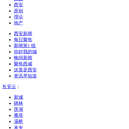
西安
原创
理论
地产
西安新闻
每日聚焦
新闻第1 线
你好我的城
晚间新闻
聚焦西咸
这里是西安
资讯早知道
长安云
：
新城
碑林
莲湖
雁塔
灞桥
未央