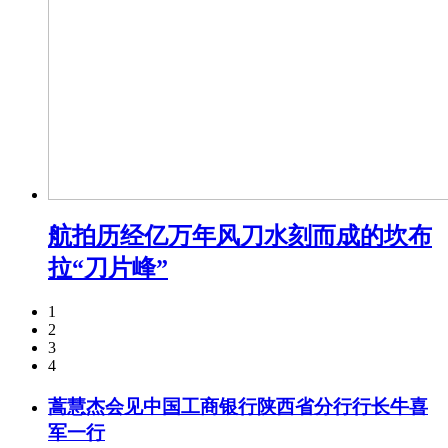
航拍历经亿万年风刀水刻而成的坎布
拉“刀片峰”
1
2
3
4
蒿慧杰会见中国工商银行陕西省分行行长牛喜
军一行