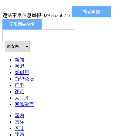
违法不良信息举报 029-85356217
新闻
网盟
秦创原
白鸽论坛
广电
评论
人 才
网民建言
国内
国际
区县
陕西