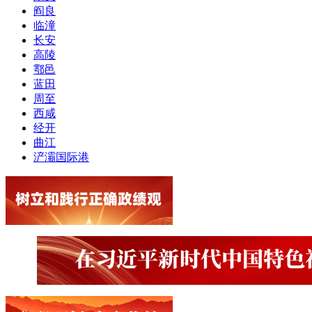
阎良
临潼
长安
高陵
鄠邑
蓝田
周至
西咸
经开
曲江
浐灞国际港