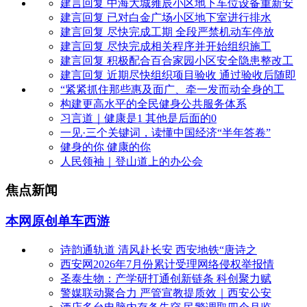
建言回复 中海大城雍辰小区地下车位设备重新安
建言回复 已对白金广场小区地下室进行排水
建言回复 尽快完成工期 全段严禁机动车停放
建言回复 尽快完成相关程序并开始组织施工
建言回复 积极配合百合家园小区安全隐患整改工
建言回复 近期尽快组织项目验收 通过验收后随即
“紧紧抓住那些惠及面广、牵一发而动全身的工
构建更高水平的全民健身公共服务体系
习言道｜健康是1 其他是后面的0
一见·三个关键词，读懂中国经济“半年答卷”
健身的你 健康的你
人民领袖｜登山道上的办公会
焦点新闻
本网原创
单车西游
诗韵通轨道 清风赴长安 西安地铁“唐诗之
西安网2026年7月份累计受理网络侵权举报情
圣泰生物：产学研打通创新链条 科创聚力赋
警媒联动聚合力 严管宣教提质效｜西安公安