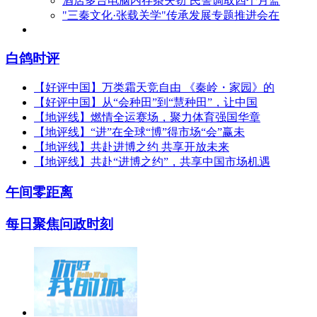
酒店多台电脑内存条失窃 民警调取四个月监
"三秦文化·张载关学"传承发展专题推进会在
白鸽时评
【好评中国】万类霜天竞自由 《秦岭・家园》的
【好评中国】从“会种田”到“慧种田”，让中国
【地评线】燃情全运赛场，聚力体育强国华章
【地评线】“进”在全球“博”得市场“会”赢未
【地评线】共赴进博之约 共享开放未来
【地评线】共赴“进博之约”，共享中国市场机遇
午间零距离
每日聚焦
问政时刻