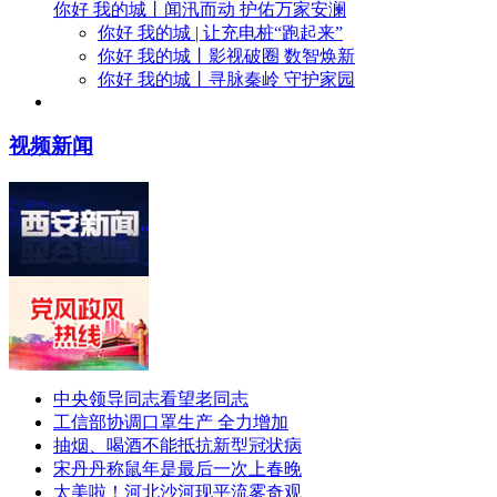
你好 我的城丨闻汛而动 护佑万家安澜
你好 我的城 | 让充电桩“跑起来”
你好 我的城丨影视破圈 数智焕新
你好 我的城丨寻脉秦岭 守护家园
视频新闻
中央领导同志看望老同志
工信部协调口罩生产 全力增加
抽烟、喝酒不能抵抗新型冠状病
宋丹丹称鼠年是最后一次上春晚
太美啦！河北沙河现平流雾奇观