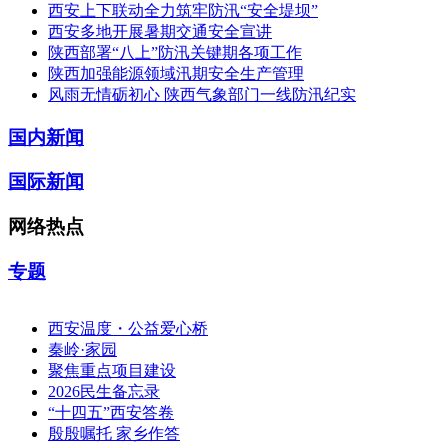
西安上下联动全力筑牢防汛“安全堤坝”
西安多地开展暑期交通安全宣讲
陕西部署“八上”防汛关键期各项工作
陕西加强能源领域汛期安全生产管理
风雨无情砺初心 陕西气象部门一线防汛纪实
国内新闻
国际新闻
网络热点
专题
西安温度・公益爱心桥
秦岭·家园
聚焦重点项目建设
2026民生备忘录
“十四五”西安答卷
殷殷嘱托 家乡作答